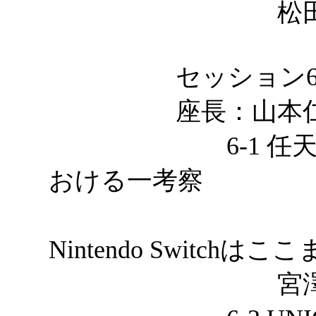
松田裕貴，
セッション
座長：山本仁志
6-1 任天堂の
おける一考察
～なぜ
Nintendo Switc
宮澤佑輔，