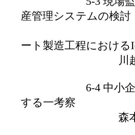
5-3 現場監督
産管理システムの検討
～プレキ
ート製造工程におけるI
川越敏
6-4 中小企業
する一考察
森本悠介，