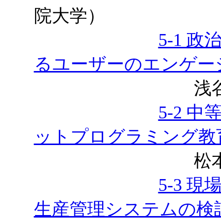
院大学）
5-1 
るユーザーのエンゲー
浅谷公威，
5-2 
ットプログラミング教
松本龍佑，
5-3 
生産管理システムの検