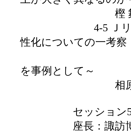
樫 舞衣，
4-5 Ｊリーグ
性化についての一考察
～川崎フ
を事例として～
相原匡智，
セッション5：
座長：諏訪博彦（