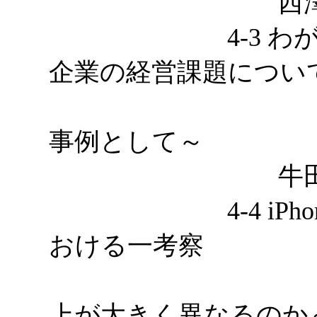
西澤衿花，
4-3 わが国に
企業の経営課題につい
～株式会
事例として～
牛田涼介，
4-4 iPhon
おける一考察
～なぜ機
上が大きく異なるのか