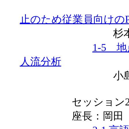
止のため従業員向けのP
杉本明隆，
1-5
人流分析
小島駿，鳥海
セッション
座長：岡田 勇