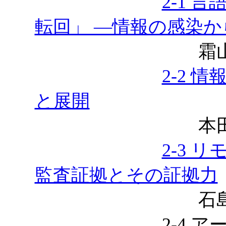
2-1 
転回」 ―情報の感染
霜山博
2-2 
と展開
本田正
2-3 
監査証拠とその証拠力
石島 
2-4 アーケー