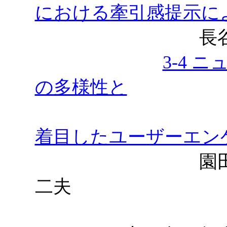
における牽引感提示に
長谷川駿，
3-4 
の多様性と
着目したユーザーエン
園田亜斗夢，
二夫