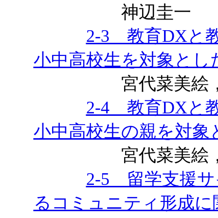
神辺圭一
2-3 教育DX
小中高校生を対象とし
宮代菜美絵，諏
2-4 教育DX
小中高校生の親を対象
宮代菜美絵，諏
2-5 留学支援
るコミュニティ形成に