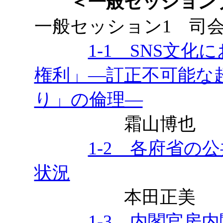
＜一般セッション
一般セッション1
司会
1-1 SNS文
権利」―訂正不可能な
り」の倫理―
霜山博也
1-2 各府省の
状況
本田正美
1-3 内閣官房