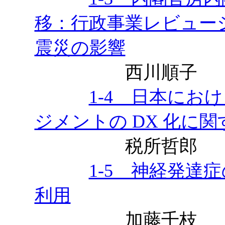
移：行政事業レビュー
震災の影響
西川順子
1-4 日本にお
ジメントの DX 化に
税所哲郎
1-5 神経発達
利用
加藤千枝